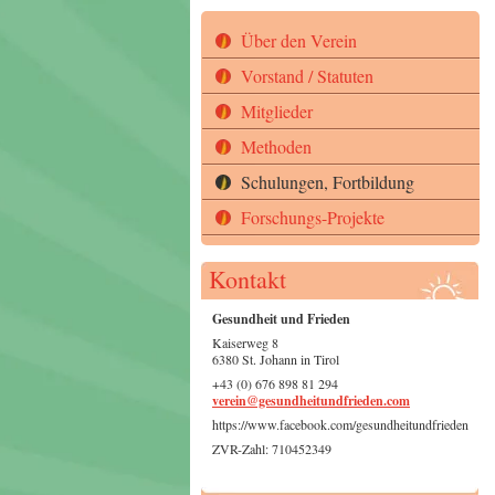
Über den Verein
Vorstand / Statuten
Mitglieder
Methoden
Schulungen, Fortbildung
Forschungs-Projekte
Kontakt
Gesundheit und Frieden
Kaiserweg 8
6380 St. Johann in Tirol
+43 (0) 676 898 81 294
verein@gesundheitundfrieden.com
https://www.facebook.com/gesundheitundfrieden
ZVR-Zahl: 710452349