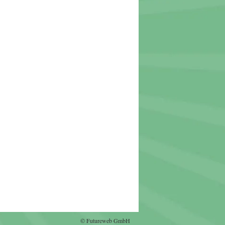
©
Futureweb GmbH