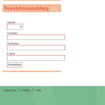
Newsletteranmeldung
Anrede
Vorname
Nachname
E-Mail
Impressum
Statuten
AGB