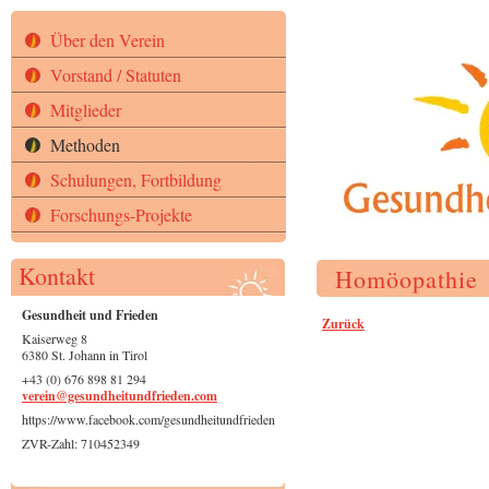
Über den Verein
Vorstand / Statuten
Mitglieder
Methoden
Schulungen, Fortbildung
Forschungs-Projekte
Kontakt
Homöopathie
Gesundheit und Frieden
Zurück
Kaiserweg 8
6380 St. Johann in Tirol
+43 (0) 676 898 81 294
verein@gesundheitundfrieden.com
https://www.facebook.com/gesundheitundfrieden
ZVR-Zahl: 710452349