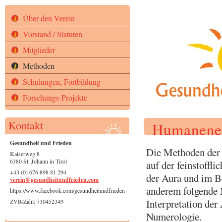
Über den Verein
Vorstand / Statuten
Mitglieder
Methoden
Schulungen, Fortbildung
Forschungs-Projekte
Kontakt
Humanener
Gesundheit und Frieden
Die Methoden der 
Kaiserweg 8
6380 St. Johann in Tirol
auf der feinstoffl
+43 (0) 676 898 81 294
der Aura und im 
verein@gesundheitundfrieden.com
anderem folgende 
https://www.facebook.com/gesundheitundfrieden
Interpretation der
ZVR-Zahl: 710452349
Numerologie.