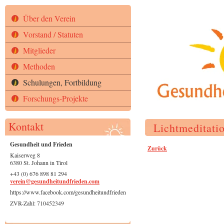
Über den Verein
Vorstand / Statuten
Mitglieder
Methoden
Schulungen, Fortbildung
Forschungs-Projekte
Kontakt
Lichtmeditati
Gesundheit und Frieden
Zurück
Kaiserweg 8
6380 St. Johann in Tirol
+43 (0) 676 898 81 294
verein@gesundheitundfrieden.com
https://www.facebook.com/gesundheitundfrieden
ZVR-Zahl: 710452349