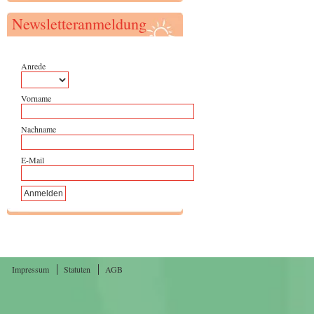
Newsletteranmeldung
Anrede
Vorname
Nachname
E-Mail
Impressum
Statuten
AGB